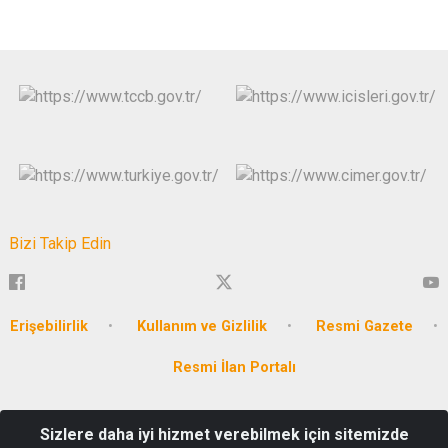
Bizi Takip Edin
Erişebilirlik
Kullanım ve Gizlilik
Resmi Gazete
Resmi İlan Portalı
T.C. MERSİN VALİLİĞİ Akkent Mahallesi Hüseyin Okan Merzeci
Sizlere daha iyi hizmet verebilmek için sitemizde
Bulvarı No:662 P.K. : 33160 Yenişehir / MERSİN