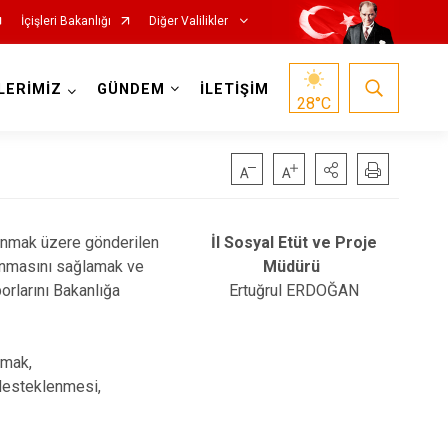
İçişleri Bakanlığı
Diğer Valilikler
LERİMİZ
GÜNDEM
İLETİŞİM
28
°C
lanmak üzere gönderilen
İl Sosyal Etüt ve Proje
ulanmasını sağlamak ve
Müdürü
orlarını Bakanlığa
Ertuğrul ERDOĞAN
pmak,
 desteklenmesi,