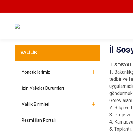
İl Sos
VALİLİK
İ
L SOSYAL
1.
Bakanlık
Yöneticilerimiz
tedbir ve f
uygulamada 
İzin Vekalet Durumları
göndermek
Görev alanı i
Valilik Birimleri
2.
Bilgi ve 
3.
Proje ve 
Resmi İlan Portalı
4.
Kamuoyu 
5.
Toplantı