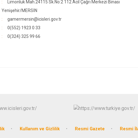
Limonluk Mah.24115 Sk.No:2 112 Acil Çağrı Merkezi Binası
Yenişehir/MERSİN
gamermersin@icisleri.gov.tr
0(552) 1923 0 33
0(324) 325 99 66
lik
Kullanım ve Gizlilik
Resmi Gazete
Resmi İl