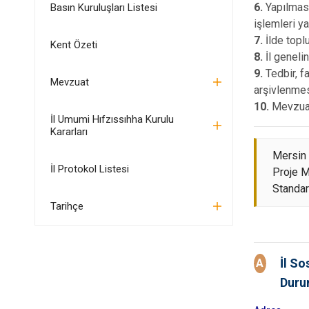
6.
Yapılması
Basın Kuruluşları Listesi
işlemleri y
7.
İlde topl
Kent Özeti
8.
İl geneli
9.
Tedbir, f
Mevzuat
arşivlenme
10.
Mevzuat 
İl Umumi Hıfzıssıhha Kurulu
Kararları
Mersin V
İl Protokol Listesi
Proje 
Standart
Tarihçe
İl So
A
Duru