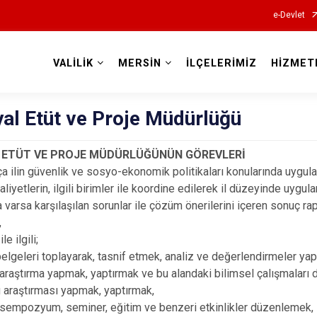
e-Devlet
VALİLİK
MERSİN
İLÇELERİMİZ
HİZMET
Valilikler
yal Etüt ve Proje Müdürlüğü
 ETÜT VE PROJE MÜDÜRLÜĞÜNÜN GÖREVLERİ
ça ilin güvenlik ve sosyo-ekonomik politikaları konularında uygu
aaliyetlerin, ilgili birimler ile koordine edilerek il düzeyinde uyg
varsa karşılaşılan sorunlar ile çözüm önerilerini içeren sonuç rap
,
le ilgili;
belgeleri toplayarak, tasnif etmek, analiz ve değerlendirmeler ya
araştırma yapmak, yaptırmak ve bu alandaki bilimsel çalışmaları
araştırması yapmak, yaptırmak,
, sempozyum, seminer, eğitim ve benzeri etkinlikler düzenlemek,