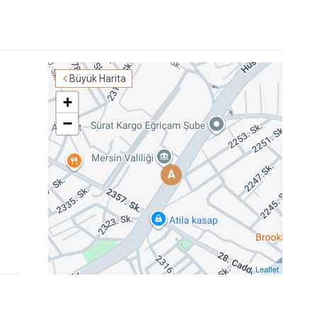
Büyük Harita
+
−
A
Leaflet