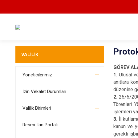
Proto
VALİLİK
GÖREV AL
1.
Ulusal v
Yöneticilerimiz
anıtlara ko
düzenine g
İzin Vekalet Durumları
2.
26/6/2006
Törenleri Y
Valilik Birimleri
işlemleri y
3.
İl kutlam
Resmi İlan Portalı
kanun ve yö
gerekli işb