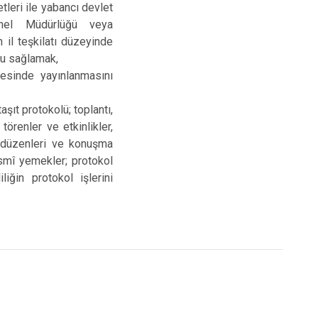
tleri ile yabancı devlet
Genel Müdürlüğü veya
 il teşkilatı düzeyinde
onu sağlamak,
tesinde yayınlanmasını
şıt protokolü; toplantı,
örenler ve etkinlikler,
a düzenleri ve konuşma
esmî yemekler; protokol
liğin protokol işlerini