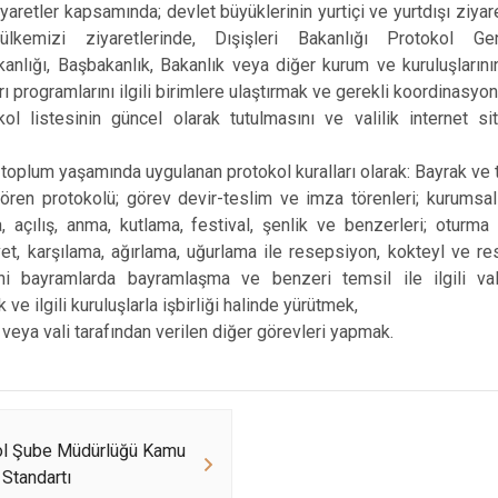
aretler kapsamında; devlet büyüklerinin yurtiçi ve yurtdışı ziyare
 ülkemizi ziyaretlerinde, Dışişleri Bakanlığı Protokol 
nlığı, Başbakanlık, Bakanlık veya diğer kurum ve kuruluşlarının
arı programlarını ilgili birimlere ulaştırmak ve gerekli koordinasy
ol listesinin güncel olarak tutulmasını ve valilik internet si
oplum yaşamında uygulanan protokol kuralları olarak: Bayrak ve ta
tören protokolü; görev devir-teslim ve imza törenleri; kurumsal t
, açılış, anma, kutlama, festival, şenlik ve benzerleri; oturm
avet, karşılama, ağırlama, uğurlama ile resepsiyon, kokteyl ve r
ini bayramlarda bayramlaşma ve benzeri temsil ile ilgili vali
e ilgili kuruluşlarla işbirliği halinde yürütmek,
eya vali tarafından verilen diğer görevleri yapmak.
ol Şube Müdürlüğü Kamu
Standartı