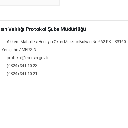
sin Valiliği Protokol Şube Müdürlüğü
Akkent Mahallesi Hüseyin Okan Merzeci Bulvarı No:662 P.K. : 33160
Yenişehir / MERSİN
protokol@mersin.gov.tr
(0324) 341 10 23
(0324) 341 10 21