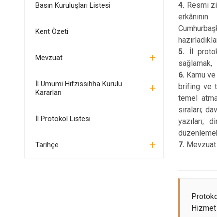
4.
Resmi ziy
Basın Kuruluşları Listesi
erkânının
Cumhurbaşka
Kent Özeti
hazırladıkl
5.
İl protok
Mevzuat
sağlamak,
6.
Kamu ve t
İl Umumi Hıfzıssıhha Kurulu
brifing ve 
Kararları
temel atma
sıraları; d
İl Protokol Listesi
yazıları; d
düzenlemek v
7.
Mevzuat v
Tarihçe
Protok
Hizmet 