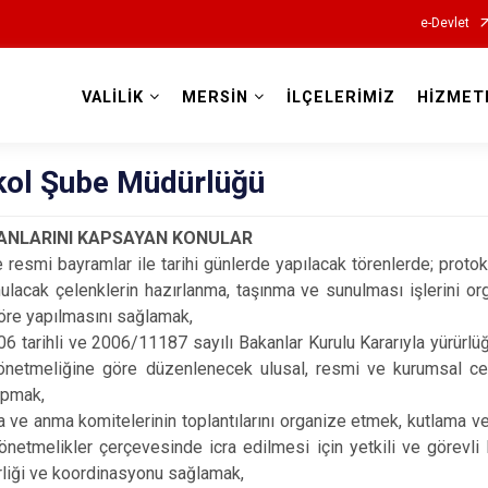
e-Devlet
VALİLİK
MERSİN
İLÇELERİMİZ
HİZMET
Valilikler
kol Şube Müdürlüğü
ANLARINI KAPSAYAN KONULAR
e resmi bayramlar ile tarihi günlerde yapılacak törenlerde; proto
nulacak çelenklerin hazırlanma, taşınma ve sunulması işlerini o
öre yapılmasını sağlamak,
 tarihli ve 2006/11187 sayılı Bakanlar Kurulu Kararıyla yürürl
önetmeliğine göre düzenlenecek ulusal, resmi ve kurumsal cena
apmak,
a ve anma komitelerinin toplantılarını organize etmek, kutlama ve 
netmelikler çerçevesinde icra edilmesi için yetkili ve görevli 
irliği ve koordinasyonu sağlamak,