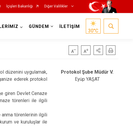
İçişleri Bakanlığı
Diğer Valilikler
LERİMİZ
GÜNDEM
İLETİŞİM
30
°C
kol düzenini uygulamak,
Protokol Şube Müdür V.
rganize ederek protokol
Eyüp YAŞAT
üğe giren Devlet Cenaze
ze törenleri ile ilgili
anma törenlerinin ilgili
kurum ve kuruluşlar ile