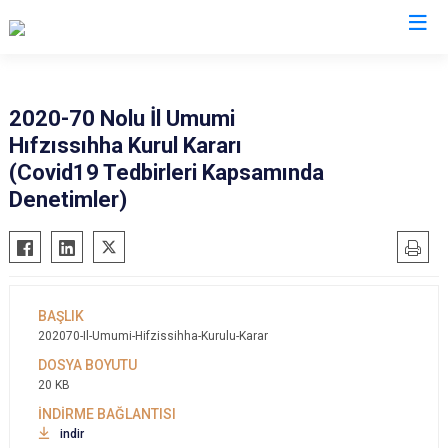
Valilikler
2020-70 Nolu İl Umumi
Hıfzıssıhha Kurul Kararı
(Covid19 Tedbirleri Kapsamında
Denetimler)
202070-Il-Umumi-Hifzissihha-Kurulu-Karar
20 KB
indir