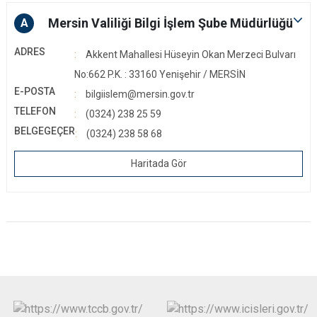
Mersin Valiliği Bilgi İşlem Şube Müdürlüğü
A
ADRES
Akkent Mahallesi Hüseyin Okan Merzeci Bulvarı
No:662 P.K. : 33160 Yenişehir / MERSİN
E-POSTA
bilgiislem@mersin.gov.tr
TELEFON
(0324) 238 25 59
BELGEGEÇER
(0324) 238 58 68
Haritada Gör