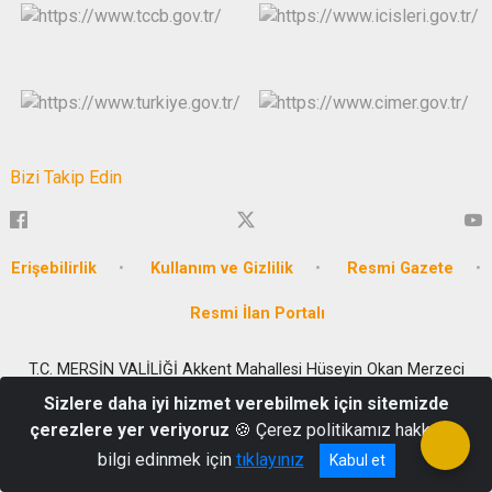
Bizi Takip Edin
Erişebilirlik
Kullanım ve Gizlilik
Resmi Gazete
Resmi İlan Portalı
T.C. MERSİN VALİLİĞİ Akkent Mahallesi Hüseyin Okan Merzeci
Bulvarı No:662 P.K. : 33160 Yenişehir / MERSİN
Sizlere daha iyi hizmet verebilmek için sitemizde
0324 341 1023
çerezlere yer veriyoruz
🍪 Çerez politikamız hakkında
bilgi edinmek için
tıklayınız
Kabul et