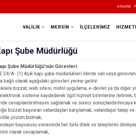
e-Devlet
VALİLİK
MERSİN
İLÇELERİMİZ
HİZMET
Valilikler
Kapı Şube Müdürlüğü
 Şube Müdürlüğü'nün Görevleri:
- (1) Açık kapı şube müdürlükleri illerde vali veya görevlend
 bağlı olarak aşağıdaki görevleri yerine getirir:
liklere bizzat, web sitesi, mobil uygulama, e-devlet ya da diğer y
 elektronik sisteme kaydederek ilgili hizmet birimlerine iletmek, 
inde cevaplandırılmasını sağlamak ve süreci sonuçlandırılıncaya 
liğe bizzat başvuran vatandaşları karşılamak, vatandaşın talep ve 
ekilde çözüm bulmak,
ndaşın başvurusu esnasında her türlü dilek ve taleplerini dinleye
ıntılı olarak cevaplamak,