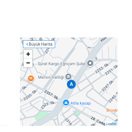
Büyük Harita
+
−
A
Leaflet