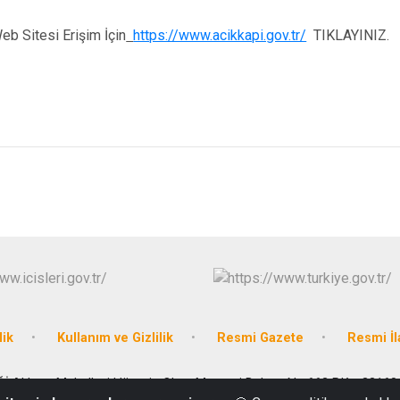
eb Sitesi Erişim İçin
https://www.acikkapi.gov.tr/
TIKLAYINIZ.
lik
Kullanım ve Gizlilik
Resmi Gazete
Resmi İl
Ğİ Akkent Mahallesi Hüseyin Okan Merzeci Bulvarı No:662 P.K. : 33160