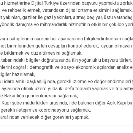
 hizmetlerine Dijital Türkiye üzerinden başvuru yapmakta zorluk
 ve rehberlik etmek, vatandaşın dijital ortama erişimini sağlamak,
 yakınları, gaziler ile gazi yakınları, altmış beş yaş üstü vatandaş
 yönelik danışma ve mihmandarlık hizmetinin etkin bir şekilde yeri
uru sahiplerinin sürecin her aşamasında bilgilendirilmesini sağl
et birimlerinden gelen cevapları kontrol ederek, uygun olmayan ce
ne bildirmek ve düzeltilmesini sağlamak,
 tabanındaki bilgiler doğrultusunda ilin yoğunluklu başvuru türleri,
lerini coğrafi, demografik ve sosyo-ekonomik açılardan analiz 
bilgiler hazırlamak,
i idare amiri başkanlığında, gerekli izleme ve değerlendirmeler
ylarında olmak üzere yılda iki defa toplantı yapmak ve toplantı
de Bakanlığa gönderilmesini sağlamak,
 Kapı şube müdürlükleri arasında, ilde bulunan diğer Açık Kapı birim
e gerekli iletişim ve koordinasyonu sağlamak,
 tarafından verilecek diğer görevleri yapmak.