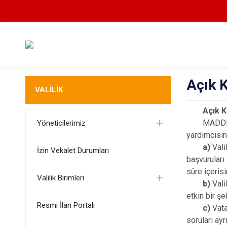
Açık 
VALİLİK
Açık Kapı
MADDE 24/A
Yöneticilerimiz
yardımcısına
a)
Vali
İzin Vekalet Durumları
başvuruları
süre içeris
Valilik Birimleri
b)
Vali
etkin bir ş
Resmi İlan Portalı
c)
Vata
soruları ayr