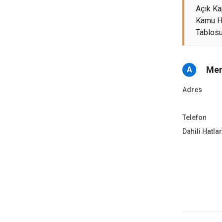
Açık K
Kamu Hi
Tablos
Mer
A
Adres
Telefon
Dahili Hatla