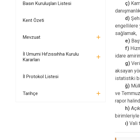
ç)
Kamu
Basın Kuruluşları Listesi
danışmanlık
d)
Şehit
Kent Özeti
engellilere
sağlamak,
Mevzuat
e)
Başv
f)
Hizm
İl Umumi Hıfzıssıhha Kurulu
idare amiri
Kararları
g)
Veri
aksayan yön
İl Protokol Listesi
istatistiki 
ğ)
Mülk
ve Temmuz a
Tarihçe
rapor halin
h)
Açık
birimleriyl
ı)
Vali