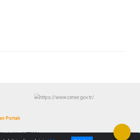
an Portalı
 Yenişehir / MERSİN