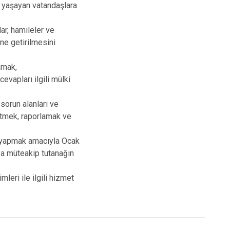
 yaşayan vatandaşlara
lar, hamileler ve
ne getirilmesini
amak,
vapları ilgili mülki
 sorun alanları ve
etmek, raporlamak ve
i yapmak amacıyla Ocak
ya müteakip tutanağın
leri ile ilgili hizmet