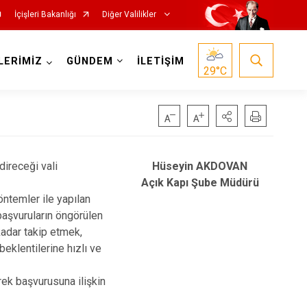
İçişleri Bakanlığı
Diğer Valilikler
LERİMİZ
GÜNDEM
İLETİŞİM
29
°C
ireceği vali
Hüseyin AKDOVAN
Açık Kapı Şube Müdürü
öntemler ile yapılan
başvuruların öngörülen
kadar takip etmek,
beklentilerine hızlı ve
rek başvurusuna ilişkin