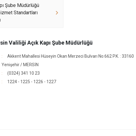
apı Şube Müdürlüğü
zmet Standartları
u
sin Valiliği Açık Kapı Şube Müdürlüğü
Akkent Mahallesi Hüseyin Okan Merzeci Bulvarı No:662 P.K. : 33160
Yenişehir / MERSİN
(0324) 341 10 23
r
1224 - 1225 - 1226 - 1227