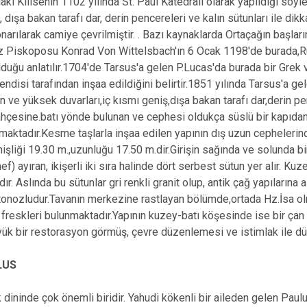
aki Kilisenin 1102 yılında St. Paul Katedrali olarak yapıldığı söyl
, dışa bakan tarafı dar, derin pencereleri ve kalın sütunları ile d
onarılarak camiye çevrilmiştir. . Bazı kaynaklarda Ortaçağın başlar
z Piskoposu Konrad Von Wittelsbach'ın 6 Ocak 1198'de burada,Rup
lduğu anlatılır.1704'de Tarsus'a gelen P.Lucas'da burada bir Grek
endisi tarafından inşaa edildiğini belirtir.1851 yılında Tarsus'a ge
ın ve yüksek duvarları,iç kısmı geniş,dışa bakan tarafı dar,derin pen
ahçesine.batı yönde bulunan ve cephesi oldukça süslü bir kapıdan g
maktadır.Kesme taşlarla inşaa edilen yapının dış uzun cephelerin
işliği 19.30 m.,uzunluğu 17.50 m.dir.Girişin sağında ve solunda bi
ef) ayıran, ikişerli iki sıra halinde dört serbest sütun yer alır. K
r. Aslında bu sütunlar gri renkli granit olup, antik çağ yapılarına
i tonozludur.Tavanın merkezine rastlayan bölümde,ortada Hz.İsa
 freskleri bulunmaktadır.Yapının kuzey-batı köşesinde ise bir çan 
ük bir restorasyon görmüş, çevre düzenlemesi ve istimlak ile dü
LUS
ık dininde çok önemli biridir. Yahudi kökenli bir aileden gelen Pau