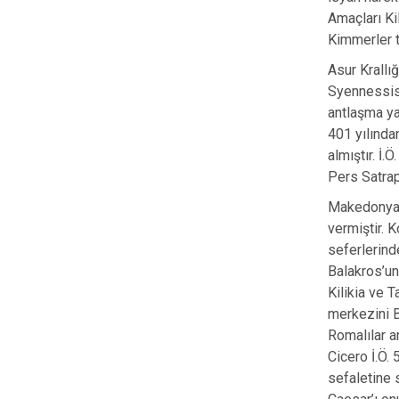
Amaçları Ki
Kimmerler t
Asur Krallığ
Syennessis’
antlaşma ya
401 yılında
almıştır. İ
Pers Satrap
Makedonya K
vermiştir. 
seferlerind
Balakros’un
Kilikia ve 
merkezini B
Romalılar ar
Cicero İ.Ö. 
sefaletine 