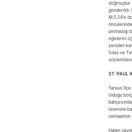
doğmuştur. 
gönderildi.
M.S.34'e do
öncülerinde
ummadığı bi
öğelerini ö
yeniden karş
Silas ve Tim
söylentiler
ST. PAUL
Tarsus İlçe
olduğu bölg
bahçesinde 
önemine bağ
cemaatinin 
Halen çevre