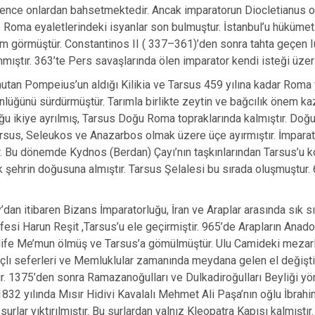
ence onlardan bahsetmektedir. Ancak imparatorun Diocletianus ol
Roma eyaletlerindeki isyanlar son bulmuştur. İstanbul’u hükümet
m görmüştür. Constantinos II ( 337–361)’den sonra tahta geçen 
ıştır. 363’te Pers savaşlarında ölen imparator kendi isteği üze
tan Pompeius’un aldığı Kilikia ve Tarsus 459 yılına kadar Rom
nlüğünü sürdürmüştür. Tarımla birlikte zeytin ve bağcılık önem ka
ğu ikiye ayrılmış, Tarsus Doğu Roma topraklarında kalmıştır. Doğu
arsus, Seleukos ve Anazarbos olmak üzere üçe ayırmıştır. İmparato
r. Bu dönemde Kydnos (Berdan) Çayı’nın taşkınlarından Tarsus’u ko
k şehrin doğusuna almıştır. Tarsus Şelalesi bu sırada oluşmuştur.
’dan itibaren Bizans İmparatorluğu, İran ve Araplar arasında sık sı
fesi Harun Reşit ,Tarsus’u ele geçirmiştir. 965’de Arapların Anado
ife Me’mun ölmüş ve Tarsus’a gömülmüştür. Ulu Camideki mezarlard
açlı seferleri ve Memluklular zamanında meydana gelen el değişti
r. 1375’den sonra Ramazanoğulları ve Dulkadiroğulları Beyliği y
. 1832 yılında Mısır Hidivi Kavalalı Mehmet Ali Paşa’nın oğlu İbr
surlar yıktırılmıştır. Bu surlardan yalnız Kleopatra Kapısı kalmışt