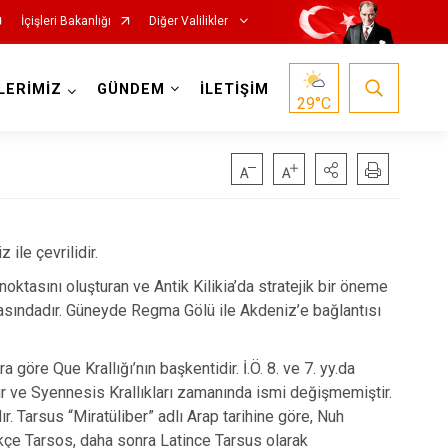
İçişleri Bakanlığı
Diğer Valilikler
LERİMİZ
GÜNDEM
İLETİŞİM
29
°C
le çevrilidir.
noktasını oluşturan ve Antik Kilikia’da stratejik bir öneme
oktasındadır. Güneyde Regma Gölü ile Akdeniz’e bağlantısı
 göre Que Krallığı’nın başkentidir. İ.Ö. 8. ve 7. yy.da
Asur ve Syennesis Krallıkları zamanında ismi değişmemiştir.
. Tarsus “Miratüliber” adlı Arap tarihine göre, Nuh
kçe Tarsos, daha sonra Latince Tarsus olarak