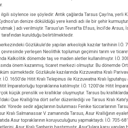
r.
 ilgili söylence ise şöyledir: Antik çağlarda Tarsus Çayı’na, yerli 
Kydnos’un denize döküldüğü yere kendi adı ile bir şehir kurmuştur
rutmak ) adı verilmiştir. Tarsus’un Tevrat’ta Efsus, İncil’de Arsu
arafından kurulduğu belirtilmektedir.
erkezindeki Gözlükule’de yapılan arkeolojik kazılar tarihinin İ.Ö. 
çevresinde yerleşen Neolithik toplumun geçimini tarım ve ticaretle
nda Kalkolitik dönemde taş ve maden aletler kullanılmıştır. İ.Ö. 30
rasında önem kazanmış, ticaret merkezi olmuştur. Bu dönemde Orta
 hüküm sürmektedir. Gözlükule kazılarında Kizzuwatna Kralı Parivava
 İ.Ö. 1650’de Hitit Kralı Telepinus ile Kizzuwatna Kralı İşputahşu 
itit İmparatorluğu topraklarına katılmıştır. İ.Ö. 1200’de Hitit İmp
irçok küçük prenslik ve krallıklar oluşmuştur. Tarsus bu krallıklar
kia’daki Que Krallığı’na dört sefer düzenlediği ve Tarsus Kralı Kate’y
adır. Yörede sedir ağaçlarının bulunması Fenike tüccarlarının Tars
Asur Kralı Salmanassar V. zamanında Tarsus, Asur Krallığının eyale
batıda Asur topraklarının koruyuculuğunu yapmaktaydı. İ.Ö. 705-681’
tlerini, Asur Kralı Sanherip bastırmıştır. Asur’lulara karşı yapılan 