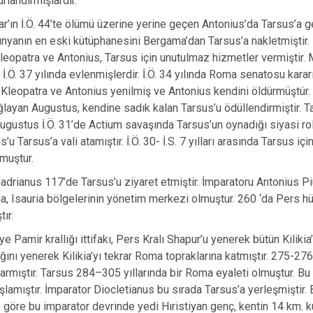
rlandırmışlardır.
ar’ın İ.Ö. 44’te ölümü üzerine yerine geçen Antonius’da Tarsus’a g
nyanın en eski kütüphanesini Bergama’dan Tarsus’a nakletmiştir.
Kleopatra ve Antonius, Tarsus için unutulmaz hizmetler vermiştir.
 İ.Ö. 37 yılında evlenmişlerdir. İ.Ö. 34 yılında Roma senatosu karar
. Kleopatra ve Antonius yenilmiş ve Antonius kendini öldürmüştür
layan Augustus, kendine sadık kalan Tarsus’u ödüllendirmiştir. 
ugustus İ.Ö. 31’de Actium savaşında Tarsus’un oynadığı siyasi rol
u Tarsus’a vali atamıştır. İ.Ö. 30- İ.S. 7 yılları arasında Tarsus i
muştur.
adrianus 117’de Tarsus’u ziyaret etmiştir. İmparatoru Antonius Pi
ia, Isauria bölgelerinin yönetim merkezi olmuştur. 260 ‘da Pers hük
ır.
ye Pamir krallığı ittifakı, Pers Kralı Shapur’u yenerek bütün Kilik
ğını yenerek Kilikia’yı tekrar Roma topraklarına katmıştır. 275-276’d
tarmıştır. Tarsus 284–305 yıllarında bir Roma eyaleti olmuştur. Bu 
şlamıştır. İmparator Diocletianus bu sırada Tarsus’a yerleşmiştir. B
göre bu imparator devrinde yedi Hıristiyan genç, kentin 14 km. 