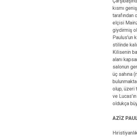
Çarşıbaşınd
kısmı geniş
tarafından 
elçisi Main
giydirmiş o
Paulus'un k
stilinde kal
Kilisenin b
alanı kapsa
salonun gen
üç sahına (n
bulunmaktadı
olup, üzer
ve Lucas'ın
oldukça büy
AZİZ PAU
Hıristiyanl