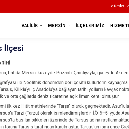
e-Devlet
VALİLİK
MERSİN
İLÇELERİMİZ
HİZMET
Valilikler
 İlçesi
ARİHİ
a, batıda Mersin, kuzeyde Pozantı, Çamlıyayla, güneyde Akdeniz i
oğrafyası ile Neolithik dönemden beri çeşitli kültürlerin kaynaşma 
Tarsus, Kilikia’yı İç Anadolu’ya bağlayan tarihi yolların kavşak n
lk ve orta çağlarda deniz ticaretine açık liman kenti olmuştur.
mi ilk kez Hitit metinlerinde “Tarşa” olarak geçmektedir. Asur’lulara
Tarsus’u Tarzi (Tarzu) olarak isimlendirmişlerdir. İ.Ö. 6–5. yy.’da 
arsus’ta basılan sikkeleri üzerinde de Tarsus adına rastlanmaktadır
 torunu Tarasis tarafından kurulmuştur. Tarsus’un ismi önce Gre