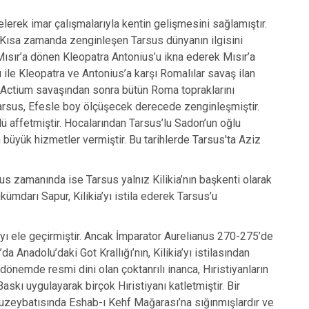
elerek imar çalışmalarıyla kentin gelişmesini sağlamıştır.
 Kısa zamanda zenginleşen Tarsus dünyanın ilgisini
 Mısır’a dönen Kleopatra Antonius’u ikna ederek Mısır’a
ı ile Kleopatra ve Antonius’a karşı Romalılar savaş ilan
. Actium savaşından sonra bütün Roma topraklarını
Tarsus, Efesle boy ölçüşecek derecede zenginleşmiştir.
ü affetmiştir. Hocalarından Tarsus’lu Sadon’un oğlu
çin büyük hizmetler vermiştir. Bu tarihlerde Tarsus'ta Aziz
us zamanında ise Tarsus yalnız Kilikia’nın başkenti olarak
ümdarı Sapur, Kilikia’yı istila ederek Tarsus’u
ia’yı ele geçirmiştir. Ancak İmparator Aurelianus 270-275’de
a Anadolu’daki Got Krallığı’nın, Kilikia’yı istilasından
dönemde resmi dini olan çoktanrılı inanca, Hıristiyanların
askı uygulayarak birçok Hıristiyanı katletmiştir. Bir
kuzeybatısında Eshab-ı Kehf Mağarası’na sığınmışlardır ve