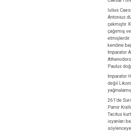
Caesar’ı onu
Iulius Caes
Antonius dü
çekmiştir. 
çağırmış ve
etmişlerdir
kendine bağ
İmparator A
Athenodoros’
Paulus doğ
İmparator H
değil Likon
yağmalamışt
261’de Suri
Pamir Krallı
Tacitus kur
isyanları ba
söylenceye 