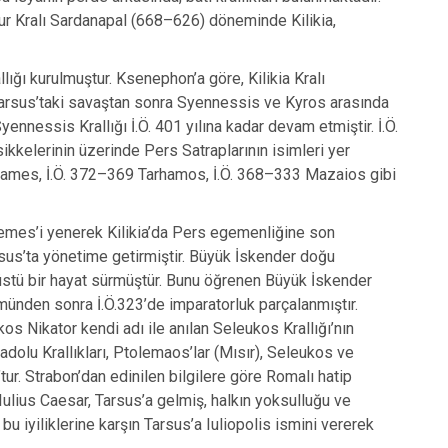
sur Kralı Sardanapal (668–626) döneminde Kilikia,
llığı kurulmuştur. Ksenephon’a göre, Kilikia Kralı
. Tarsus’taki savaştan sonra Syennessis ve Kyros arasında
ennessis Krallığı İ.Ö. 401 yılına kadar devam etmiştir. İ.Ö.
ikkelerinin üzerinde Pers Satraplarının isimleri yer
atames, İ.Ö. 372–369 Tarhamos, İ.Ö. 368–333 Mazaios gibi
semes’i yenerek Kilikia’da Pers egemenliğine son
rsus’ta yönetime getirmiştir. Büyük İskender doğu
anüstü bir hayat sürmüştür. Bunu öğrenen Büyük İskender
ümünden sonra İ.Ö.323’de imparatorluk parçalanmıştır.
os Nikator kendi adı ile anılan Seleukos Krallığı’nın
nadolu Krallıkları, Ptolemaos’lar (Mısır), Seleukos ve
’tur. Strabon’dan edinilen bilgilere göre Romalı hatip
a Iulius Caesar, Tarsus’a gelmiş, halkın yoksulluğu ve
 iyiliklerine karşın Tarsus’a Iuliopolis ismini vererek