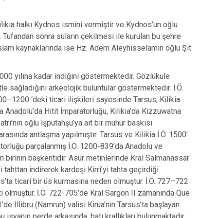
Kilikia halkı Kydnos ismini vermiştir ve Kydnos’un oğlu
. Tufandan sonra suların çekilmesi ile kurulan bu şehre
s, İslam kaynaklarında ise Hz. Adem Aleyhisselamın oğlu Şit
7000 yılına kadar indiğini göstermektedir. Gözlükule
 sağladığını arkeolojik buluntular göstermektedir. İ.Ö.
00–1200 ‘deki ticari ilişkileri sayesinde Tarsus, Kilikia
 Anadolu’da Hitit İmparatorluğu, Kilikia’da Kizzuwatna
tri’nin oğlu İşputahşu’ya ait bir mühür baskısı
arasında antlaşma yapılmıştır. Tarsus ve Kilikia İ.Ö. 1500’
aratorluğu parçalanmış İ.Ö. 1200-839’da Anadolu ve
dan birinin başkentidir. Asur metinlerinde Kral Salmanassar
i tahttan indirerek kardeşi Kirri’yi tahta geçirdiği
us’ta ticari bir üs kurmasına neden olmuştur. İ.Ö. 727–722
ti olmuştur. İ.Ö. 722-705’de Kral Sargon II zamanında Que
de Illibru (Namrun) valisi Kirua’nın Tarsus’ta başlayan
bu isyanın perde arkasında, batı krallıkları bulunmaktadır.