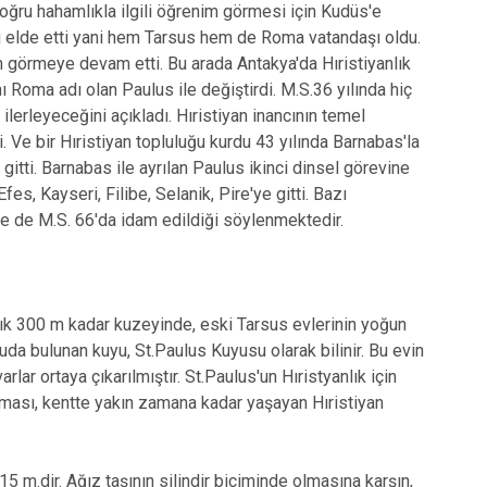
oğru hahamlıkla ilgili öğrenim görmesi için Kudüs'e
ı elde etti yani hem Tarsus hem de Roma vatandaşı oldu.
m görmeye devam etti. Bu arada Antakya'da Hıristiyanlık
 Roma adı olan Paulus ile değiştirdi. M.S.36 yılında hiç
ilerleyeceğini açıkladı. Hıristiyan inancının temel
. Ve bir Hıristiyan topluluğu kurdu 43 yılında Barnabas'la
 gitti. Barnabas ile ayrılan Paulus ikinci dinsel görevine
es, Kayseri, Filibe, Selanik, Pire'ye gitti. Bazı
ise de M.S. 66'da idam edildiği söylenmektedir.
ık 300 m kadar kuzeyinde, eski Tarsus evlerinin yoğun
luda bulunan kuyu, St.Paulus Kuyusu olarak bilinir. Bu evin
r ortaya çıkarılmıştır. St.Paulus'un Hıristyanlık için
ılması, kentte yakın zamana kadar yaşayan Hıristiyan
 m.dir. Ağız taşının silindir biçiminde olmasına karşın,