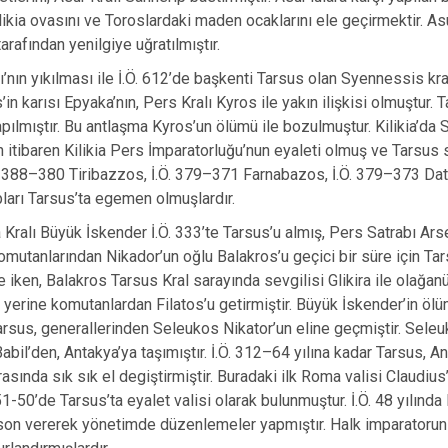
likia ovasını ve Toroslardaki maden ocaklarını ele geçirmektir. A
arafından yenilgiye uğratılmıştır.
ı’nın yıkılması ile İ.Ö. 612’de başkenti Tarsus olan Syennessis kra
in karısı Epyaka’nın, Pers Kralı Kyros ile yakın ilişkisi olmuştur
pılmıştır. Bu antlaşma Kyros’un ölümü ile bozulmuştur. Kilikia’da Sy
n itibaren Kilikia Pers İmparatorluğu’nun eyaleti olmuş ve Tarsus s
.Ö. 388–380 Tiribazzos, İ.Ö. 379–371 Farnabazos, İ.Ö. 379–373 D
ları Tarsus’ta egemen olmuşlardır.
ralı Büyük İskender İ.Ö. 333’te Tarsus’u almış, Pers Satrabı Ar
Komutanlarından Nikador’un oğlu Balakros’u geçici bir süre için Ta
e iken, Balakros Tarsus Kral sarayında sevgilisi Glikira ile olağ
 yerine komutanlardan Filatos’u getirmiştir. Büyük İskender’in öl
Tarsus, generallerinden Seleukos Nikator’un eline geçmiştir. Seleuk
abil’den, Antakya’ya taşımıştır. İ.Ö. 312–64 yılına kadar Tarsus, A
asında sık sık el degiştirmiştir. Buradaki ilk Roma valisi Claudius
51-50’de Tarsus’ta eyalet valisi olarak bulunmuştur. İ.Ö. 48 yılınd
son vererek yönetimde düzenlemeler yapmıştır. Halk imparatorun bu