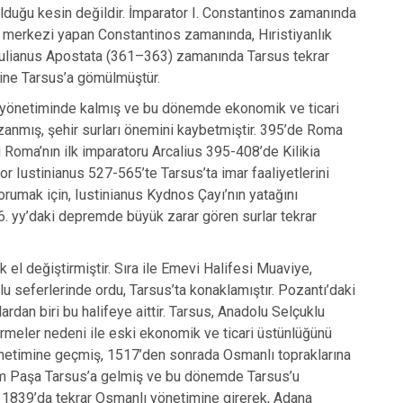
duğu kesin değildir. İmparator I. Constantinos zamanında
 merkezi yapan Constantinos zamanında, Hıristiyanlık
Iulianus Apostata (361–363) zamanında Tarsus tekrar
rine Tarsus’a gömülmüştür.
a yönetiminde kalmış ve bu dönemde ekonomik ve ticari
zanmış, şehir surları önemini kaybetmiştir. 395’de Roma
 Roma’nın ilk imparatoru Arcalius 395-408’de Kilikia
r Iustinianus 527-565’te Tarsus’ta imar faaliyetlerini
rumak için, Iustinianus Kydnos Çayı’nın yatağını
 6. yy’daki depremde büyük zarar gören surlar tekrar
k el değiştirmiştir. Sıra ile Emevi Halifesi Muaviye,
lu seferlerinde ordu, Tarsus’ta konaklamıştır. Pozantı’daki
an biri bu halifeye aittir. Tarsus, Anadolu Selçuklu
rmeler nedeni ile eski ekonomik ve ticari üstünlüğünü
önetimine geçmiş, 1517’den sonrada Osmanlı topraklarına
ahim Paşa Tarsus’a gelmiş ve bu dönemde Tarsus’u
ır. 1839’da tekrar Osmanlı yönetimine girerek, Adana