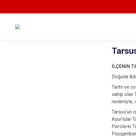
Tarsus
İLÇENİN T
Doğuda Adan
Tarihi ve c
sahip olan 
nedeniyle, i
Tarsus’un is
Asur’lular 
Perslerin T
Peygamberin