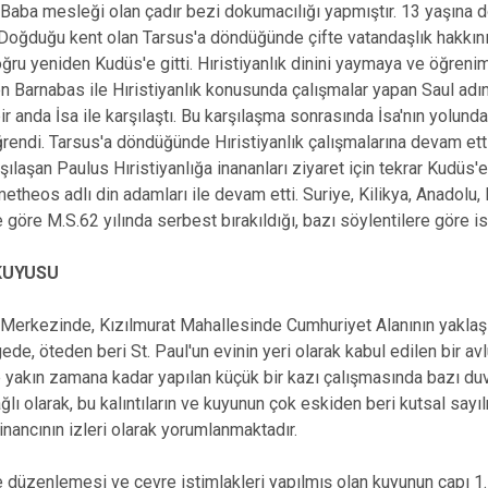
Baba mesleği olan çadır bezi dokumacılığı yapmıştır. 13 yaşına d
 Doğduğu kent olan Tarsus'a döndüğünde çifte vatandaşlık hakkın
ğru yeniden Kudüs'e gitti. Hıristiyanlık dinini yaymaya ve öğreni
n Barnabas ile Hıristiyanlık konusunda çalışmalar yapan Saul adını
r anda İsa ile karşılaştı. Bu karşılaşma sonrasında İsa'nın yolunda 
ğrendi. Tarsus'a döndüğünde Hıristiyanlık çalışmalarına devam etti
ılaşan Paulus Hıristiyanlığa inananları ziyaret için tekrar Kudüs'e
etheos adlı din adamları ile devam etti. Suriye, Kilikya, Anadolu, Ef
e göre M.S.62 yılında serbest bırakıldığı, bazı söylentilere göre 
 KUYUSU
 Merkezinde, Kızılmurat Mahallesinde Cumhuriyet Alanının yaklaş
ede, öteden beri St. Paul'un evinin yeri olarak kabul edilen bir av
yakın zamana kadar yapılan küçük bir kazı çalışmasında bazı duvarla
lı olarak, bu kalıntıların ve kuyunun çok eskiden beri kutsal say
inancının izleri olarak yorumlanmaktadır.
 düzenlemesi ve çevre istimlakleri yapılmış olan kuyunun çapı 1.15