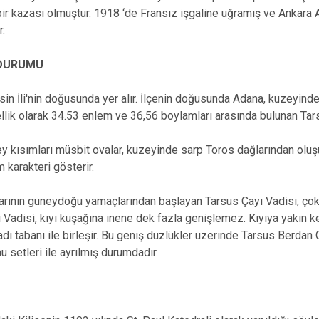
 bir kazası olmuştur. 1918 ‘de Fransız işgaline uğramış ve Ankara 
r.
 DURUMU
in İli'nin doğusunda yer alır. İlçenin doğusunda Adana, kuzeyinde
llik olarak 34.53 enlem ve 36,56 boylamları arasında bulunan Tar
ey kısımları müsbit ovalar, kuzeyinde sarp Toros dağlarından oluşur
m karakteri gösterir.
arının güneydoğu yamaçlarından başlayan Tarsus Çayı Vadisi, çok 
 Vadisi, kıyı kuşağına inene dek fazla genişlemez. Kıyıya yakın 
adi tabanı ile birleşir. Bu geniş düzlükler üzerinde Tarsus Berdan 
u setleri ile ayrılmış durumdadır.