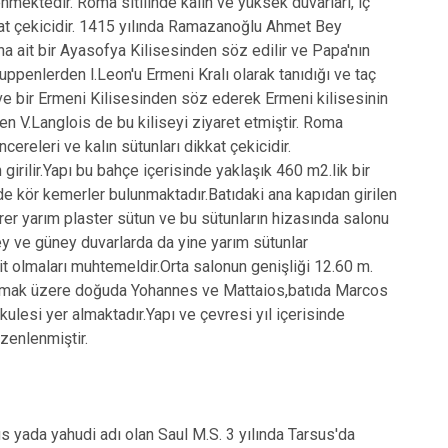
enmektedir. Roma sitilinde kalın ve yüksek duvarları, iç
ikkat çekicidir. 1415 yılında Ramazanoğlu Ahmet Bey
ına ait bir Ayasofya Kilisesinden söz edilir ve Papa'nın
penlerden l.Leon'u Ermeni Kralı olarak tanıdığı ve taç
 ve bir Ermeni Kilisesinden söz ederek Ermeni kilisesinin
len V.Langlois de bu kiliseyi ziyaret etmiştir. Roma
cereleri ve kalın sütunları dikkat çekicidir.
irilir.Yapı bu bahçe içerisinde yaklaşık 460 m2.lik bir
de kör kemerler bulunmaktadır.Batıdaki ana kapıdan girilen
rer yarım plaster sütun ve bu sütunların hizasında salonu
uzey ve güney duvarlarda da yine yarım sütunlar
 ait olmaları muhtemeldir.Orta salonun genişliği 12.60 m.
 olmak üzere doğuda Yohannes ve Mattaios,batıda Marcos
kulesi yer almaktadır.Yapı ve çevresi yıl içerisinde
zenlenmiştir.
lus yada yahudi adı olan Saul M.S. 3 yılında Tarsus'da