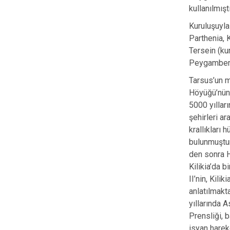
kullanılmıştı
Kuruluşuyla
Parthenia, 
Tersein (ku
Peygamber t
Tarsus’un m
Höyüğü’nün 
5000 yılları
şehirleri a
krallıkları
bulunmuştur.
den sonra H
Kilikia’da b
II’nin, Kili
anlatılmakt
yıllarında 
Prensliği, 
isyan hareke