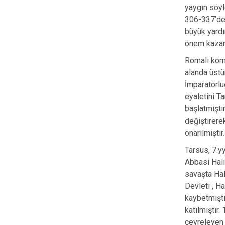
yaygın söyl
306-337’de 
büyük yardı
önem kazanm
Romalı komu
alanda üstü
İmparatorlu
eyaletini T
başlatmıştı
değiştirere
onarılmıştır.
Tarsus, 7.yy
Abbasi Hali
savaşta Hal
Devleti , H
kaybetmişti
katılmıştır
çevreleyen 