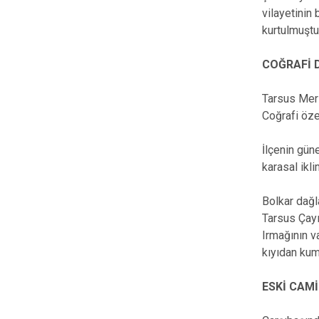
vilayetinin
kurtulmuştu
COĞRAFİ
Tarsus Mers
Coğrafi öze
İlçenin gün
karasal ikli
Bolkar dağl
Tarsus Çayı
Irmağının v
kıyıdan kum
ESKİ CAMİ