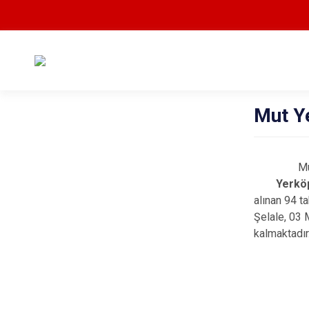
Mut Y
Mut - Ye
Yerköprü
alınan 94 ta
Şelale, 03 
kalmaktadır