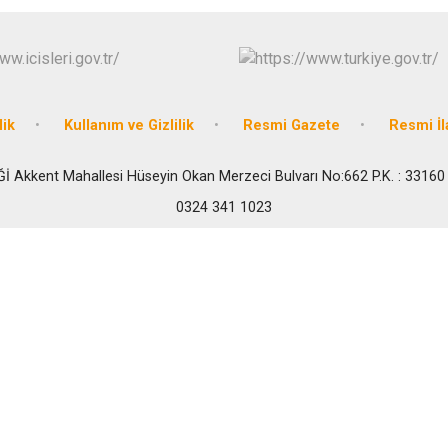
lik
Kullanım ve Gizlilik
Resmi Gazete
Resmi İl
Ğİ Akkent Mahallesi Hüseyin Okan Merzeci Bulvarı No:662 P.K. : 33160
0324 341 1023