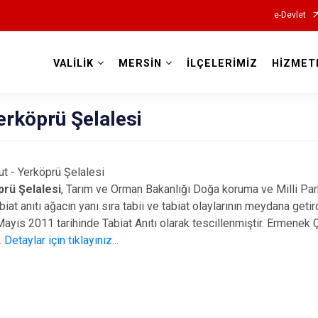
e-Devlet
VALİLİK
MERSİN
İLÇELERİMİZ
HİZMET
Valilikler
erköprü Şelalesi
rköprü Şelalesi
 Şelalesi
, Tarım ve Orman Bakanlığı Doğa koruma ve Milli Par
biat anıtı ağacın yanı sıra tabii ve tabiat olaylarının meydana getir
Mayıs 2011 tarihinde Tabiat Anıtı olarak tescillenmiştir. Ermenek 
.
Detaylar için tıklayınız...