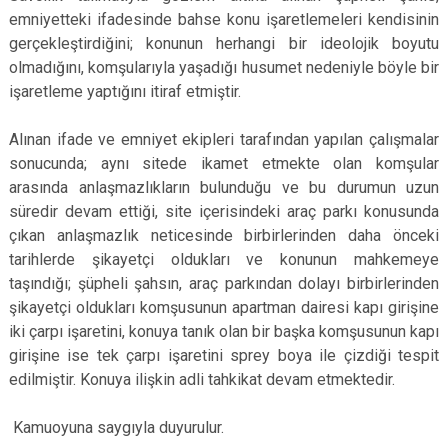
emniyetteki ifadesinde bahse konu işaretlemeleri kendisinin
gerçekleştirdiğini; konunun herhangi bir ideolojik boyutu
olmadığını, komşularıyla yaşadığı husumet nedeniyle böyle bir
işaretleme yaptığını itiraf etmiştir.
Alınan ifade ve emniyet ekipleri tarafından yapılan çalışmalar
sonucunda; aynı sitede ikamet etmekte olan komşular
arasında anlaşmazlıkların bulunduğu ve bu durumun uzun
süredir devam ettiği, site içerisindeki araç parkı konusunda
çıkan anlaşmazlık neticesinde birbirlerinden daha önceki
tarihlerde şikayetçi oldukları ve konunun mahkemeye
taşındığı; şüpheli şahsın, araç parkından dolayı birbirlerinden
şikayetçi oldukları komşusunun apartman dairesi kapı girişine
iki çarpı işaretini, konuya tanık olan bir başka komşusunun kapı
girişine ise tek çarpı işaretini sprey boya ile çizdiği tespit
edilmiştir. Konuya ilişkin adli tahkikat devam etmektedir.
Kamuoyuna saygıyla duyurulur.