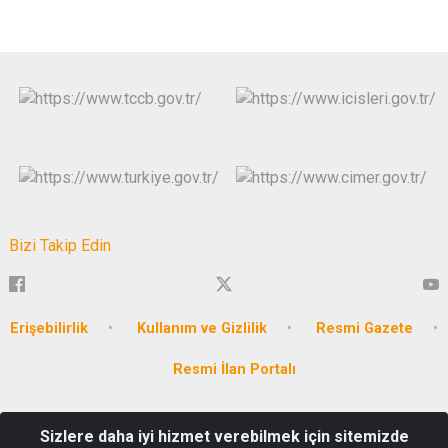
Bizi Takip Edin
Erişebilirlik
Kullanım ve Gizlilik
Resmi Gazete
Resmi İlan Portalı
T.C. MERSİN VALİLİĞİ Akkent Mahallesi Hüseyin Okan Merzeci
Sizlere daha iyi hizmet verebilmek için sitemizde
Bulvarı No:662 P.K. : 33160 Yenişehir / MERSİN