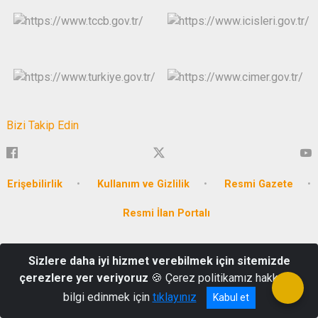
Bizi Takip Edin
Erişebilirlik
Kullanım ve Gizlilik
Resmi Gazete
Resmi İlan Portalı
T.C. MERSİN VALİLİĞİ Akkent Mahallesi Hüseyin Okan Merzeci
Sizlere daha iyi hizmet verebilmek için sitemizde
Bulvarı No:662 P.K. : 33160 Yenişehir / MERSİN
çerezlere yer veriyoruz
🍪 Çerez politikamız hakkında
0324 341 1023
bilgi edinmek için
tıklayınız
Kabul et