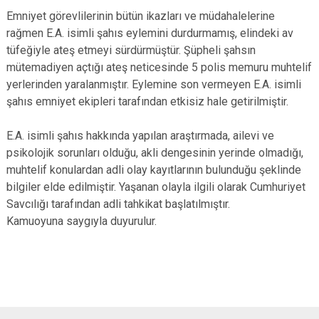
Emniyet görevlilerinin bütün ikazları ve müdahalelerine
rağmen E.A. isimli şahıs eylemini durdurmamış, elindeki av
tüfeğiyle ateş etmeyi sürdürmüştür. Şüpheli şahsın
mütemadiyen açtığı ateş neticesinde 5 polis memuru muhtelif
yerlerinden yaralanmıştır. Eylemine son vermeyen E.A. isimli
şahıs emniyet ekipleri tarafından etkisiz hale getirilmiştir.
E.A. isimli şahıs hakkında yapılan araştırmada, ailevi ve
psikolojik sorunları olduğu, akli dengesinin yerinde olmadığı,
muhtelif konulardan adli olay kayıtlarının bulunduğu şeklinde
bilgiler elde edilmiştir. Yaşanan olayla ilgili olarak Cumhuriyet
Savcılığı tarafından adli tahkikat başlatılmıştır.
Kamuoyuna saygıyla duyurulur.